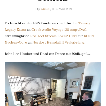
by
admin
9. März 2024
Da lauscht er der HiFi Kunde, es spielt für ihn
Tannoy
Legacy Eaton
an
Creek Audio Voyage i20 Amp\DAC,
Streamingbride
Pro-Ject Stream Box S2 Ultra
für
ROON
Nucleus-Core
an
Nordost Heimdall II Verkabelung.
John Lee Hooker und Dead can Dance mit 90dB..geil….!