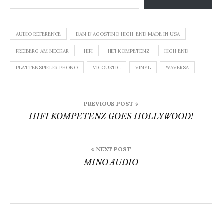
AUDIO REFERENCE
DAN D'AGOSTINO HIGH-END MADE IN USA
FREIBERG AM NECKAR
HIFI
HIFI KOMPETENZ
HIGH END
PLATTENSPIELER PHONO
VICOUSTIC
VINYL
WAVERSA
Beitragsnavigation
PREVIOUS POST »
HIFI KOMPETENZ GOES HOLLYWOOD!
« NEXT POST
MINO AUDIO