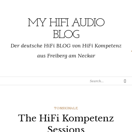
Skip
to
content
MY HIFI AUDIO
BLOG
Der deutsche HiFi BLOG von HiFi Kompetenz
aus Freiberg am Neckar
Search
Search
for:
CATEGORIES
TONSIGNALE
The HiFi Kompetenz
Sessions