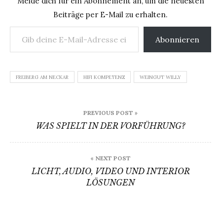
Melde dich für ein Abonnement an, um die neuesten
Beiträge per E-Mail zu erhalten.
Gib deine E-Mail-Adresse ein ...
Abonnieren
FREIBERG AM NECKAR
HIFI KOMPETENZ
WEINGUT WILLY
Beitragsnavigation
PREVIOUS POST »
WAS SPIELT IN DER VORFÜHRUNG?
« NEXT POST
LICHT, AUDIO, VIDEO UND INTERIOR
LÖSUNGEN