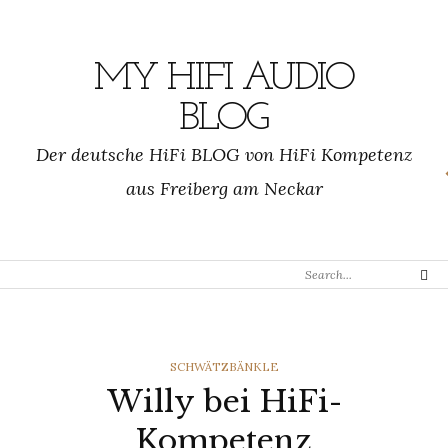
Skip
to
content
MY HIFI AUDIO
BLOG
Der deutsche HiFi BLOG von HiFi Kompetenz
aus Freiberg am Neckar
Search
Search
for:
CATEGORIES
SCHWÄTZBÄNKLE
Willy bei HiFi-
Kompetenz