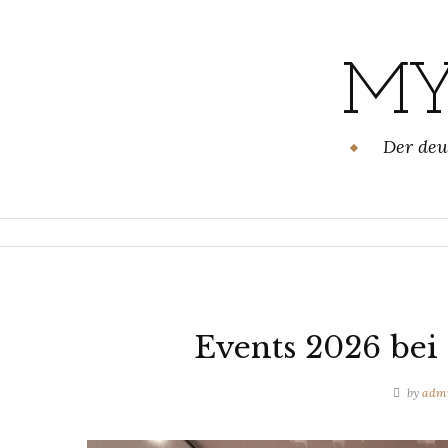
Skip
to
content
MY
Der deu
Events 2026 bei
by
adm