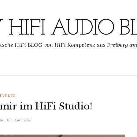
 HIFI AUDIO B
tsche HiFi BLOG von HiFi Kompetenz aus Freiberg a
CATEGORIES
EVENTS
 mir im HiFi Studio!
in
1. April 2026