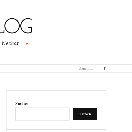
LOG
m Neckar
Search
Search
for:
Suchen
Suchen