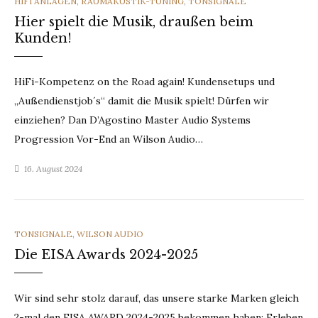
CATEGORIES
HIFI ANLAGEN
,
RAUMAKUSTIK-TUNING
,
TONSIGNALE
Hier spielt die Musik, draußen beim
Kunden!
HiFi-Kompetenz on the Road again! Kundensetups und
„Außendienstjob´s“ damit die Musik spielt! Dürfen wir
einziehen? Dan D’Agostino Master Audio Systems
Progression Vor-End an Wilson Audio…
16. August 2024
CATEGORIES
TONSIGNALE
,
WILSON AUDIO
Die EISA Awards 2024-2025
Wir sind sehr stolz darauf, das unsere starke Marken gleich
2-mal den EISA AWARD 2024-2025 bekommen haben: Erleben