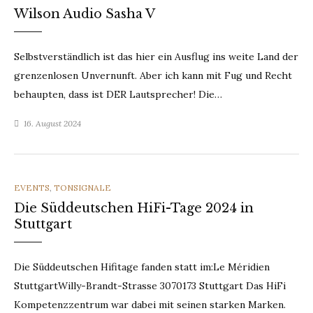
Wilson Audio Sasha V
Selbstverständlich ist das hier ein Ausflug ins weite Land der
grenzenlosen Unvernunft. Aber ich kann mit Fug und Recht
behaupten, dass ist DER Lautsprecher! Die…
16. August 2024
CATEGORIES
EVENTS
,
TONSIGNALE
Die Süddeutschen HiFi-Tage 2024 in
Stuttgart
Die Süddeutschen Hifitage fanden statt im:Le Méridien
StuttgartWilly-Brandt-Strasse 3070173 Stuttgart Das HiFi
Kompetenzzentrum war dabei mit seinen starken Marken.