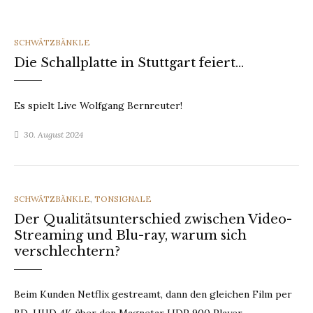
CATEGORIES
SCHWÄTZBÄNKLE
Die Schallplatte in Stuttgart feiert…
Es spielt Live Wolfgang Bernreuter!
30. August 2024
CATEGORIES
SCHWÄTZBÄNKLE
,
TONSIGNALE
Der Qualitätsunterschied zwischen Video-
Streaming und Blu-ray, warum sich
verschlechtern?
Beim Kunden Netflix gestreamt, dann den gleichen Film per