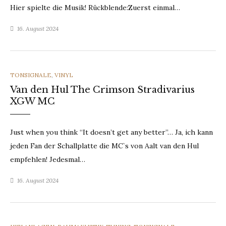
Hier spielte die Musik! Rückblende:Zuerst einmal…
16. August 2024
CATEGORIES
TONSIGNALE
,
VINYL
Van den Hul The Crimson Stradivarius
XGW MC
Just when you think “It doesn’t get any better”… Ja, ich kann
jeden Fan der Schallplatte die MC`s von Aalt van den Hul
empfehlen! Jedesmal…
16. August 2024