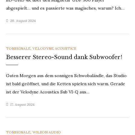
BD-UHD 4K über den Magnetar UDP 900 Player
abgespielt… und es passierte was magisches, warum? Ich…
26. August 2024
CATEGORIES
TONSIGNALE
,
VELODYNE ACOUSTICS
Besserer Stereo-Sound dank Subwoofer!
Guten Morgen aus dem sonnigen Schwobaländle, das Studio
ist bald geöffnet, und die Ketten spielen sich warm. Gerade
ist der Velodyne Acoustics Sub VI-Q aus…
17. August 2024
CATEGORIES
TONSIGNALE
,
WILSON AUDIO