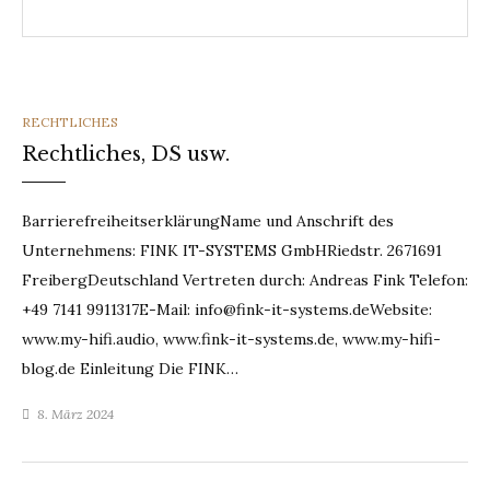
CATEGORIES
RECHTLICHES
Rechtliches, DS usw.
BarrierefreiheitserklärungName und Anschrift des
Unternehmens: FINK IT-SYSTEMS GmbHRiedstr. 2671691
FreibergDeutschland Vertreten durch: Andreas Fink Telefon:
+49 7141 9911317E-Mail: info@fink-it-systems.deWebsite:
www.my-hifi.audio, www.fink-it-systems.de, www.my-hifi-
blog.de Einleitung Die FINK…
8. März 2024