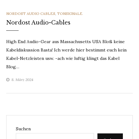
CATEGORIES
NORDOST AUDIO CABLES
,
TONSIGNALE
Nordost Audio-Cables
High End Audio-Gear aus Massachusetts USA Bloß keine
Kabeldiskussion Basta! Ich werde hier bestimmt euch kein
Kabel-Netzleisten usw. -ach wie luftig klingt das Kabel
Blog…
8. März 2024
Suchen