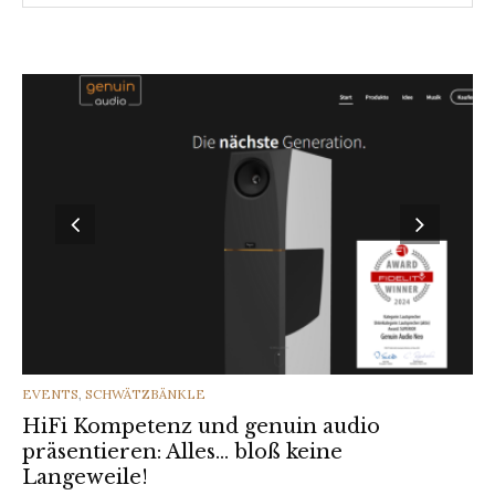
CATEGORIES
EVENTS
,
SCHWÄTZBÄNKLE
HiFi Kompetenz und genuin audio
präsentieren: Alles… bloß keine
Langeweile!